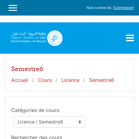
Faculté Charia -Ait Melloul
Non connecté. (
Connexion
)
Passer au contenu principal
PANNEAU LATÉRAL
slot gacor
Semestre6
Accueil
Cours
Licence
Semestre6
Catégories de cours:
Rechercher des cours