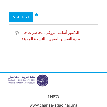
VALIDER
الدكتور أسامة الروكي: محاضرات في
مادة التفسير الفقهي - النسخة المحينة
INFO
www.chariaa-agadir.ac.ma